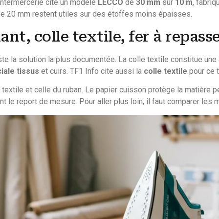
 Intermercerie cite un modèle
LECCO
de
30 mm
sur
10 m
, fabri
 de 20 mm restent utiles sur des étoffes moins épaisses.
t, colle textile, fer à repasse
e la solution la plus documentée. La colle textile constitue une 
iale tissus
et cuirs. TF1 Info cite aussi la
colle textile
pour ce t
 textile et celle du ruban. Le papier cuisson protège la matière 
nt le report de mesure. Pour aller plus loin, il faut comparer les