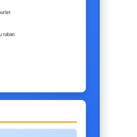
ourlet
du ruban