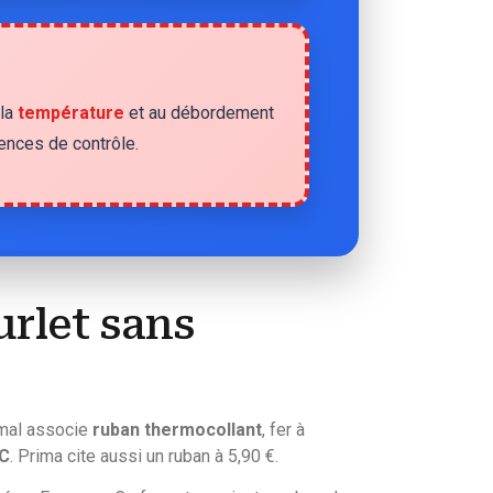
 la
température
et au débordement
rences de contrôle.
urlet sans
imal associe
ruban thermocollant
, fer à
TC
. Prima cite aussi un ruban à 5,90 €.