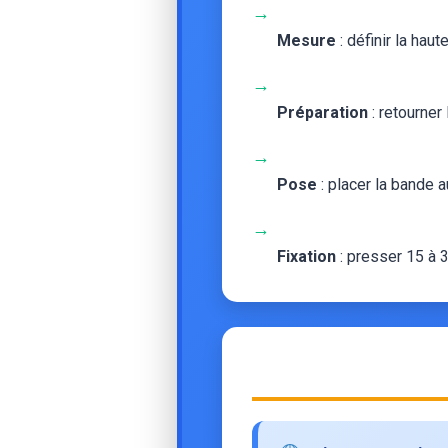
→
Mesure
: définir la haut
→
Préparation
: retourner
→
Pose
: placer la bande 
→
Fixation
: presser 15 à 3