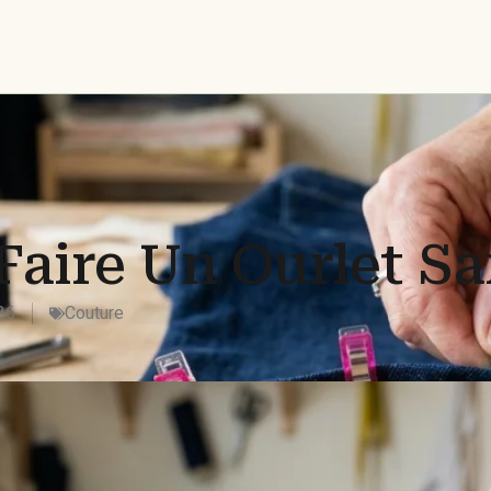
aire Un Ourlet Sa
26
Couture