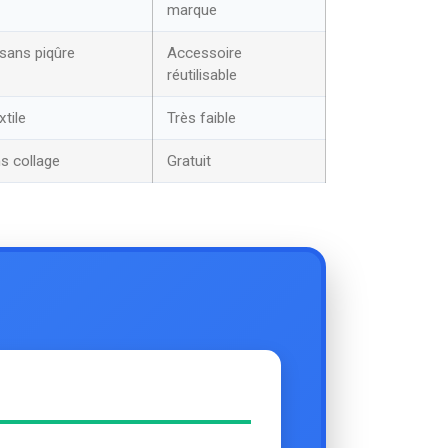
marque
 sans piqûre
Accessoire
réutilisable
xtile
Très faible
ns collage
Gratuit