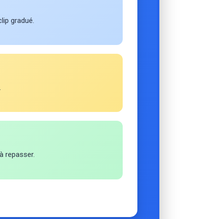
lip gradué.
.
à repasser.