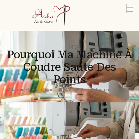
Pourquoi Ma Machine À
Coudre Saute Des
Points
Garance Lemarchand
18/06/2026
Couture