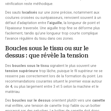
vérification reste méthodique.
Des sauts
localisés
sur une zone précise, notamment aux
coutures croisées ou surépaisseurs, renvoient souvent à un
défaut d’adaptation entre
l’aiguille
, la longueur de point et
l’épaisseur traversée. Une aiguille trop fine se déforme plus
facilement, tandis qu’une longueur trop courte complique
l’avance régulière du tissu dans ces zones.
Boucles sous le tissu ou sur le
dessus : que révèle la tension
Des
boucles sous le tissu
signalent le plus souvent une
tension supérieure
trop lâche, puisque le fil supérieur ne se
resserre pas correctement lors de la formation du point. Les
recommandations courantes situent le premier essai autour
de
4
, ou plus largement entre 3 et 5 selon la machine et le
matériau.
Des
boucles sur le dessus
orientent plutôt vers une
canette
mal enfilée, une tension de canette trop faible ou un boîtier
encrassé par des peluches. Le boîtier de canette doit donc