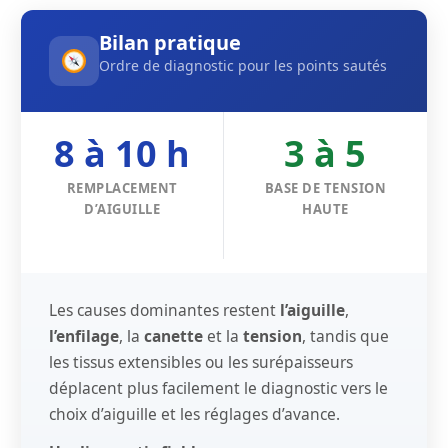
Bilan pratique
Ordre de diagnostic pour les points sautés
8 à 10 h
3 à 5
REMPLACEMENT
BASE DE TENSION
D’AIGUILLE
HAUTE
Les causes dominantes restent
l’aiguille
,
l’enfilage
, la
canette
et la
tension
, tandis que
les tissus extensibles ou les surépaisseurs
déplacent plus facilement le diagnostic vers le
choix d’aiguille et les réglages d’avance.