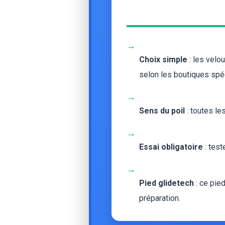
→
Choix simple
: les velo
selon les boutiques spé
→
Sens du poil
: toutes le
→
Essai obligatoire
: test
→
Pied glidetech
: ce pied
préparation.