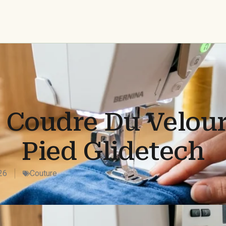
Coudre Du Velour
Pied Glidetech
26
Couture